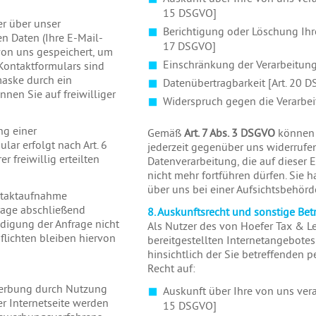
15 DSGVO]
er über unser
Berichtigung oder Löschung Ihr
n Daten (Ihre E-Mail-
17 DSGVO]
von uns gespeichert, um
Einschränkung der Verarbeitung
Kontaktformulars sind
maske durch ein
Datenübertragbarkeit [Art. 20 
nen Sie auf freiwilliger
Widerspruch gegen die Verarbei
ng einer
Gemäß
Art. 7 Abs. 3 DSGVO
können S
ar erfolgt nach Art. 6
jederzeit gegenüber uns widerrufen.
r freiwillig erteilten
Datenverarbeitung, die auf dieser E
nicht mehr fortführen dürfen. Sie 
über uns bei einer Aufsichtsbehör
ntaktaufnahme
rage abschließend
8. Auskunftsrecht und sonstige Bet
edigung der Anfrage nicht
Als Nutzer des von Hoefer Tax & L
flichten bleiben hiervon
bereitgestellten Internetangebote
hinsichtlich der Sie betreffenden
Recht auf:
werbung durch Nutzung
Auskunft über Ihre von uns ver
r Internetseite werden
15 DSGVO]