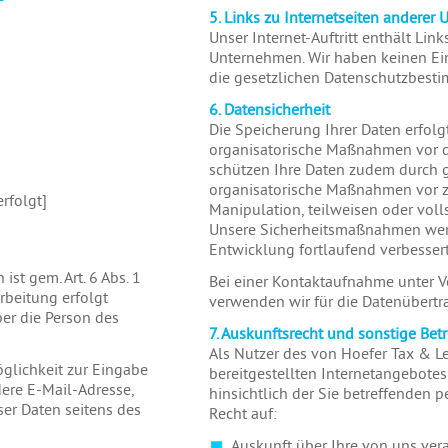
5. Links zu Internetseiten anderer
Unser Internet-Auftritt enthält Link
Unternehmen. Wir haben keinen Ein
die gesetzlichen Datenschutzbest
6. Datensicherheit
Die Speicherung Ihrer Daten erfolg
organisatorische Maßnahmen vor dem
schützen Ihre Daten zudem durch 
organisatorische Maßnahmen vor zu
erfolgt]
Manipulation, teilweisen oder voll
Unsere Sicherheitsmaßnahmen wer
Entwicklung fortlaufend verbessert
st gem. Art. 6 Abs. 1
Bei einer Kontaktaufnahme unter 
rbeitung erfolgt
verwenden wir für die Datenübert
er die Person des
7. Auskunftsrecht und sonstige Bet
Als Nutzer des von Hoefer Tax & L
glichkeit zur Eingabe
bereitgestellten Internetangebote
dere E-Mail-Adresse,
hinsichtlich der Sie betreffenden
eser Daten seitens des
Recht auf:
Auskunft über Ihre von uns ver