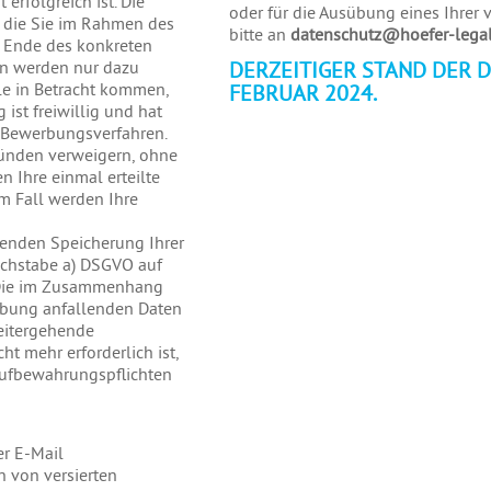
erfolgreich ist. Die
oder für die Ausübung eines Ihrer
 die Sie im Rahmen des
bitte an
datenschutz@hoefer-lega
s Ende des konkreten
en werden nur dazu
DERZEITIGER STAND DER 
lle in Betracht kommen,
FEBRUAR 2024.
ist freiwillig und hat
 Bewerbungsverfahren.
ünden verweigern, ohne
n Ihre einmal erteilte
em Fall werden Ihre
enden Speicherung Ihrer
Buchstabe a) DSGVO auf
g. Die im Zusammenhang
bung anfallenden Daten
weitergehende
t mehr erforderlich ist,
 Aufbewahrungspflichten
er E-Mail
n von versierten