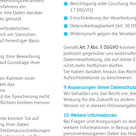
Bewerbungsverfahrens
Berichtigung oder Löschung Ihr
rfahrens ein
17 DSGVO]
n Ihre Daten darüber
Einschränkung der Verarbeitung
es genutzt.
Datenübertragbarkeit [Art. 20 
erforderlichen
Widerspruch gegen die Verarbei
rch ein Sternchen
f freiwilliger Basis
Gemäß
Art. 7 Abs. 3 DSGVO
können S
jederzeit gegenüber uns widerrufen.
ng Ihrer Bewerbung
Datenverarbeitung, die auf dieser E
 auf Grundlage Ihrer
nicht mehr fortführen dürfen.
Sie haben darüber hinaus das Recht
Aufsichtsbehörde zu beschweren.
im Rahmen einer
dem das
9. Anpassungen dieser Datenschut
ein
Wir behalten uns das Recht vor, di
 die Speicherung nicht
Wirkung für die Zukunft zu ändern.
flichten bleiben hiervon
Version ist in diesem Onlineangebot
10. Weitere Informationen
ite können Sie auf
Bei Fragen und Anregungen zu dies
ng Ihrer Daten
weitere Informationen in Bezug a
n Stellenausschreibungen
personenbezogenen Daten bei Hoef