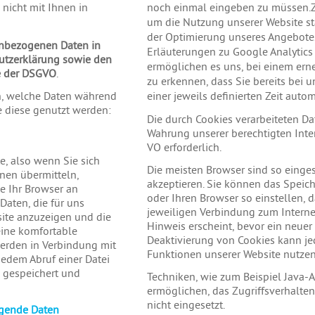
nicht mit Ihnen in
noch einmal eingeben zu müssen.Z
um die Nutzung unserer Website st
der Optimierung unseres Angebotes
enbezogenen Daten in
Erläuterungen zu Google Analytics u
utzerklärung sowie den
ermöglichen es uns, bei einem ern
e der DSGVO
.
zu erkennen, dass Sie bereits bei 
n, welche Daten während
einer jeweils definierten Zeit auto
ie diese genutzt werden:
Die durch Cookies verarbeiteten D
Wahrung unserer berechtigten Interes
VO erforderlich.
e, also wenn Sie sich
Die meisten Browser sind so einges
onen übermitteln,
akzeptieren. Sie können das Speic
e Ihr Browser an
oder Ihren Browser so einstellen, d
Daten, die für uns
jeweiligen Verbindung zum Interne
site anzuzeigen und die
Hinweis erscheint, bevor ein neuer
eine komfortable
Deaktivierung von Cookies kann jed
werden in Verbindung mit
Funktionen unserer Website nutze
jedem Abruf einer Datei
i gespeichert und
Techniken, wie zum Beispiel Java-A
ermöglichen, das Zugriffsverhalte
nicht eingesetzt.
lgende Daten