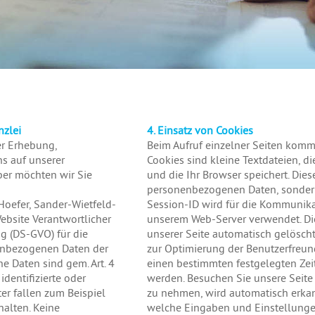
nzlei
4. Einsatz von Cookies
er Erhebung,
Beim Aufruf einzelner Seiten kom
s auf unserer
Cookies sind kleine Textdateien, d
über möchten wir Sie
und die Ihr Browser speichert. Die
personenbezogenen Daten, sondern 
Hoefer, Sander-Wietfeld-
Session-ID wird für die Kommunik
Website Verantwortlicher
unserem Web-Server verwendet. Di
g (DS-GVO) für die
unserer Seite automatisch gelöscht
enbezogenen Daten der
zur Optimierung der Benutzerfreund
 Daten sind gem. Art. 4
einen bestimmten festgelegten Zei
identifizierte oder
werden. Besuchen Sie unsere Seite
ter fallen zum Beispiel
zu nehmen, wird automatisch erkan
halten. Keine
welche Eingaben und Einstellungen