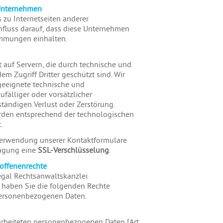
 Unternehmen
s zu Internetseiten anderer
fluss darauf, dass diese Unternehmen
immungen einhalten.
t auf Servern, die durch technische und
 Zugriff Dritter geschützt sind. Wir
geeignete technische und
fälliger oder vorsätzlicher
ständigen Verlust oder Zerstörung.
den entsprechend der technologischen
.
Verwendung unserer Kontaktformulare
ragung eine
SSL-Verschlüsselung
.
roffenenrechte
egal Rechtsanwaltskanzlei
s haben Sie die folgenden Rechte
 personenbezogenen Daten.
arbeiteten personenbezogenen Daten [Art.